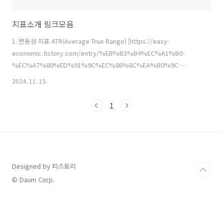
지표소개 링크모음
1. 변동성 지표 ATR(Average True Range) [https://easy-
economic.tistory.com/entry/%EB%B3%B4%EC%A1%B0-
%EC%A7%80%ED%91%9C%EC%86%8C%EA%B0%9C-
%EB%B3%80%EB%8F%99%EC%84%B1-
2024. 11. 15.
%EC%A7%80%ED%91%9CATRAverage-True-
Range%EC%84%A4%EB%AA%85] [보조 지표소개] 변동성 지표
1
ATR(Average True Range)설명오늘은 변동성지표중 하나인
ATR(Average True Range)에 대해 소개해드리겠습니다. 먼저 지표의
역사와 사용방법 계산방법등 여러가지를 알려드리겠습니다. 1.
ATR(Average True Range)의 역사ATR은 1978년 공easy-..
Designed by 티스토리
© Daum Corp.