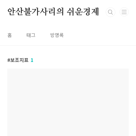
본문 바로가기
안산불가사리의 쉬운경제
홈
태그
방명록
보조지표
1