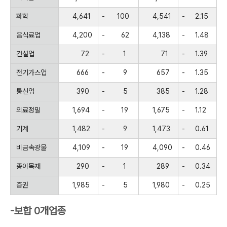
화학
4,641
-
100
4,541
-
2.15
음식료업
4,200
-
62
4,138
-
1.48
건설업
72
-
1
71
-
1.39
전기가스업
666
-
9
657
-
1.35
통신업
390
-
5
385
-
1.28
의료정밀
1,694
-
19
1,675
-
1.12
기계
1,482
-
9
1,473
-
0.61
비금속광물
4,109
-
19
4,090
-
0.46
종이목재
290
-
1
289
-
0.34
증권
1,985
-
5
1,980
-
0.25
-보합 0개업종