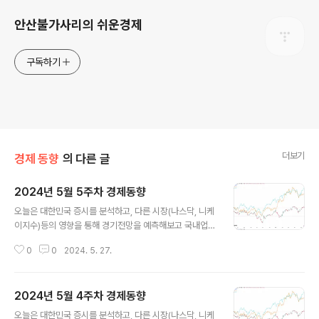
안산불가사리의 쉬운경제
구독하기
더보기
경제 동향
의 다른 글
2024년 5월 5주차 경제동향
글 내용
오늘은 대한민국 증시를 분석하고, 다른 시장(나스닥, 니케
이지수)등의 영향을 통해 경기전망을 예측해보고 국내업종
들의 현황을 알아보겠습니다. 1. 주요 지수 근황(KOSPI,
0
0
2024. 5. 27.
NSADAQ,니케이225)이번주 (1년치 데이터) KOSPI 종
가 KOSPI 종가 % 5/17(금) 2,724 5/24(금) 2,68
7 - 1.36KOSPI는 저번주 종가 대비 37포인트 하락한 -
2024년 5월 4주차 경제동향
1.36%로 하락 전환의 신호가 될지는 지켜봐야 겠습니다.
글 내용
2. 업종별 상승, 하락 정리5월 20일 월요일을 기준으로 작
오늘은 대한민국 증시를 분석하고, 다른 시장(나스닥, 니케