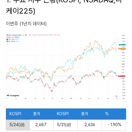
케이225)
이번주 (1년치 데이터)
KOSPI
종가
KOSPI
종가
%
5/24
(금)
2,687
5/31(금)
2,636
- 1.90%