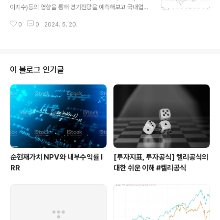
성하였습니다. 총 3개업종이 상승하고 17개업종이 하락
이지수)등의 영향을 통해 경기전망을 예측해보고 국내업종
하고 1개 업종이 보합으로 마감하였습니다. 상승업종에서
들의 현황을 알아보겠습니다. 1. 주요 지수 근황(KOSPI,
는 음식료업이 꾸준히 좋은 모습을 보여주고 있습니다. 하
0
0
2024. 5. 20.
NSADAQ,니케이225)이번주 (1년치 데이터) KOSPI 종
락업종에서는 보험이 7.83으로 크게..
가 KOSPI 종가 % 5/10(금) 2,727 5/17(금) 2,72
4 - 0.11KOSPI는 저번주 종가 대비 3포인트 하락한 -0.
11%로 큰 변화는 보이지 않았습니다.2. 업종별 상승, 하락
정리5월 13일 월요일을 기준으로 작성하였습니다. 총 11
이 블로그 인기글
개업종이 상승하였고 8개업종이 하락하고 2개 업종이보합
으로 마감하였습니다. 상승업종에서는 보험, 전기가스업,
음식료업이 3%가량 상승하였습니다. 하락업종에서는 운
수창고가 4.75%하락하여 안 좋은..
순현재가치 NPV와 내부수익률 I
[투자지표, 투자공식] 켈리공식의
RR
대한 쉬운 이해 #켈리공식