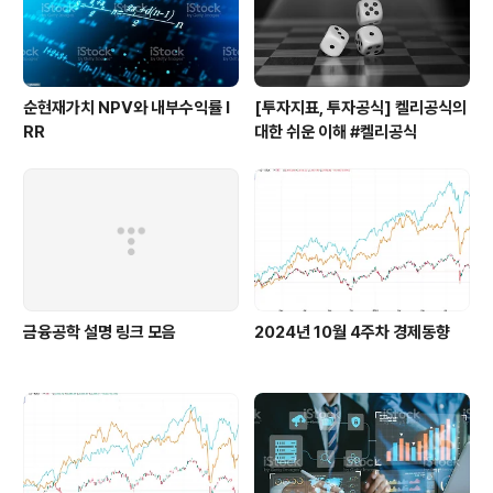
순현재가치 NPV와 내부수익률 I
[투자지표, 투자공식] 켈리공식의
RR
대한 쉬운 이해 #켈리공식
금융공학 설명 링크 모음
2024년 10월 4주차 경제동향