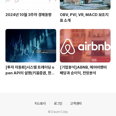
2024년 10월 3주차 경제동향
OBV, PVI, VR, MACD 보조지
표 소개
[투자 자동화]시스템 트레이딩 o
[기업분석]ABNB, 에어비앤비
pen API의 설명(키움증권, 한국
배당과 순이익, 전망분석
투자증권)
의안내
티스토리
로그인
고객센터
© Daum Corp.