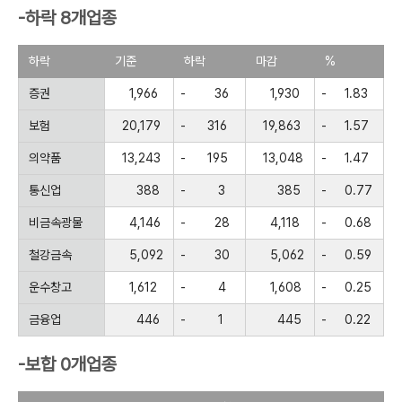
-하락 8개업종
하락
기준
하락
마감
%
증권
1,966
-
36
1,930
-
1.83
보험
20,179
-
316
19,863
-
1.57
의약품
13,243
-
195
13,048
-
1.47
통신업
388
-
3
385
-
0.77
비금속광물
4,146
-
28
4,118
-
0.68
철강금속
5,092
-
30
5,062
-
0.59
운수창고
1,612
-
4
1,608
-
0.25
금융업
446
-
1
445
-
0.22
-보합 0개업종