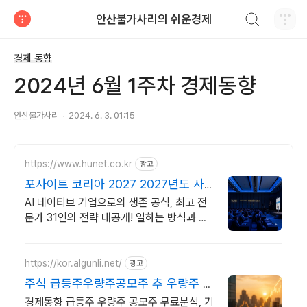
검색하기
안산불가사리의 쉬운경제
티스토리
경제 동향
2024년 6월 1주차 경제동향
안산불가사리
2024. 6. 3. 01:15
https://www.hunet.co.kr
광고
포사이트 코리아 2027 2027년도 사
업계획 포럼
AI 네이티브 기업으로의 생존 공식, 최고 전
문가 31인의 전략 대공개! 일하는 방식과 조
직의 운영체제를 전면 재설계하여 진정한
AX를 실현합니다.
https://kor.algunli.net/
광고
주식 급등주우량주공모주 추 우량주 무
료 공유
경제동향 급등주 우량주 공모주 무료분석, 기