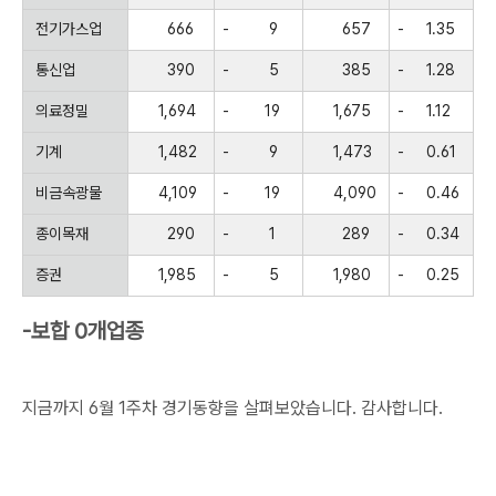
전기가스업
666
-
9
657
-
1.35
통신업
390
-
5
385
-
1.28
의료정밀
1,694
-
19
1,675
-
1.12
기계
1,482
-
9
1,473
-
0.61
비금속광물
4,109
-
19
4,090
-
0.46
종이목재
290
-
1
289
-
0.34
증권
1,985
-
5
1,980
-
0.25
-보합 0개업종
지금까지 6월 1주차 경기동향을 살펴보았습니다. 감사합니다.