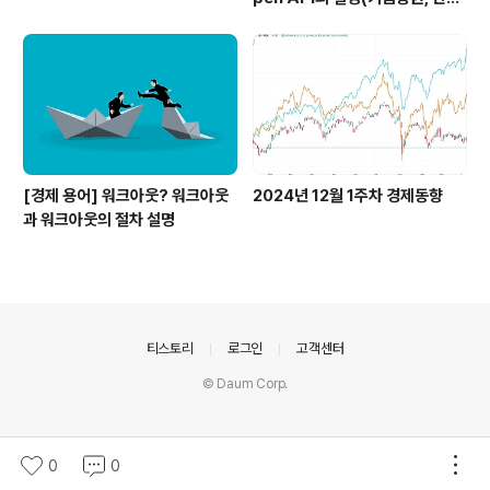
투자증권)
[경제 용어] 워크아웃? 워크아웃
2024년 12월 1주차 경제동향
과 워크아웃의 절차 설명
의안내
티스토리
로그인
고객센터
© Daum Corp.
0
0