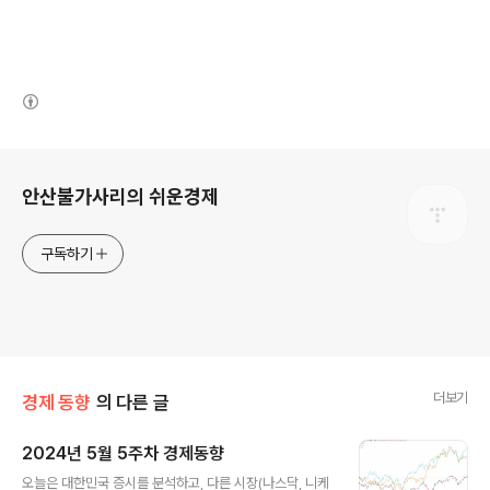
(새창열림)
로그 정보
안산불가사리의 쉬운경제
구독하기
더보기
경제 동향
의 다른 글
2024년 5월 5주차 경제동향
글 내용
오늘은 대한민국 증시를 분석하고, 다른 시장(나스닥, 니케