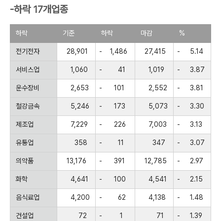
-하락 17개업종
하락
기준
하락
마감
%
전기전자
28,901
-
1,486
27,415
-
5.14
서비스업
1,060
-
41
1,019
-
3.87
운수장비
2,653
-
101
2,552
-
3.81
철강금속
5,246
-
173
5,073
-
3.30
제조업
7,229
-
226
7,003
-
3.13
유통업
358
-
11
347
-
3.07
의약품
13,176
-
391
12,785
-
2.97
화학
4,641
-
100
4,541
-
2.15
음식료업
4,200
-
62
4,138
-
1.48
건설업
72
-
1
71
-
1.39