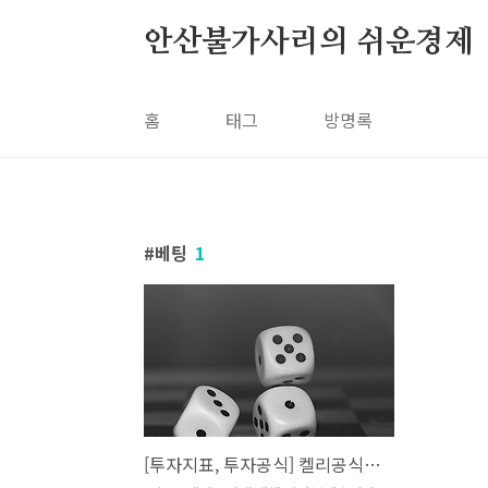
본문 바로가기
안산불가사리의 쉬운경제
홈
태그
방명록
베팅
1
[투자지표, 투자공식] 켈리공식의 대한 쉬운 이해 #켈리공식