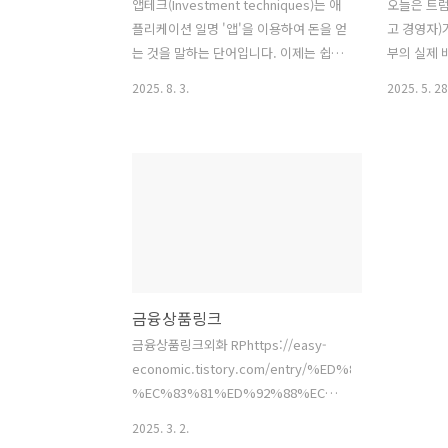
앱테크(Investment techniques)는 애
오늘은 트럼
플리케이션 일명 '앱'을 이용하여 돈을 얻
고 경영자)
는 것을 말하는 단어입니다. 이제는 쉽게
부의 실제 
쓰이고 우리곁에서 쉽게 볼 수 있는 것입
니다. 1.
2025. 8. 3.
2025. 5. 28
니다. 오늘은 이 앱테크의 종류와 설명을
막대한 재
하겠습니다. 1. 앱테크의 종류I. 신규 회원
이 부담되기
가입형이는 가장 쉽게 볼 수 있고 금액도
비를 줄이고
보통 높은 유형입니다. 빗썸 같은 유명 거
기 위하여 
래소 또는 증권사가 신규 가입자의 한해
설립한것이
높은 10만원이하의 금액을 주는 것을 쉽
부 (DOG
게 보았을 것 입니다. 물론 개인정보가 불
목표는 2조
안해진다는 단점은 있긴하지만 노력대비
다고 밝혔습
금액은 제일 좋은 유형입니다. 다만 1회성
2024년 기
금융상품링크
인 이벤트가 많기 때문에 다시하기는 어
러로 전년도
렵습니다. 또한 이미 가입한 곳이 많으면
니다. 202
금융상품링크외화 RPhttps://easy-
찾기도 어려울 수 있습니다. II. 설치형설
재정적자를 
economic.tistory.com/entry/%ED%88%AC%EC%9
치만 해도 돈을 주는 유형입니다. 다만 소
의 총 부채가
%EC%83%81%ED%92%88%EC%99%B8%ED%99%
액인 경..
입니다. 이
RP-%EB%86%80%EA%B3%A0-
2025. 3. 2.
%EC%9E%88%EB%8A%94-