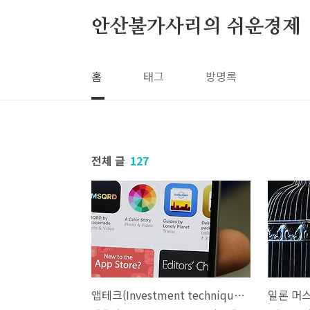
본문 바로가기
안산불가사리의 쉬운경제
홈
태그
방명록
전체 글
127
앱테크(Investment techniques) 종류와 설명