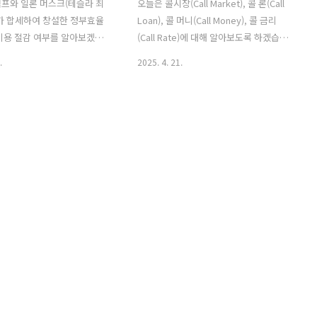
프와 일론 머스크(테슬라 최
오늘은 콜시장(Call Market), 콜 론(Call
가 합세하여 창설한 정부효율
Loan), 콜 머니(Call Money), 콜 금리
비용 절감 여부를 알아보겠습
(Call Rate)에 대해 알아보도록 하겠습니
 정부효율부 탄생배경미국 정부의
다.쉽게 설명에 앞서 짧은 설명을 하자면
.
2025. 4. 21.
정적자로 인해 나가는 이자비용
개인들은 돈을 빌릴 때 은행에 빌립니다.
 때문에 미국 정부의 예산 낭
근데 은행들은 개인에게 빌릴 수도 없기
 또한 행정 효율성 또한 갖추
때문에 다른 금융기관에게 빌려야 됩니
트럼프가 당선된 후 추진하여
다. 이를 위해서 만들어 진게 콜시장입니
 바로 일론머스크의 정부효율
다. 1. 콜 시장(Call Market)콜시장(Call
E)팀입니다. 처음에 출범할때의
Market)은 금융기관 간에 자금을 차입하
달러라는 막대한 절감을 하겠
거나 대여하는 시장, 즉 쉽게 말해 단기 자
니다. 2. 미국의 재정적자
금 거래 시장입니다. 최대 90일 이내의 단
준 재정적자는 1조 8330억 달
기 자금 거래가 이루어지는 것이 특징입
 대비 8%나 증가한 숫자였습
니다. 거래가 거의 전화로 이루어진다고
5년에는 5개월간 1조 1500억원
해서 콜 시장이라는 이름이 붙었습니다.
보였습니다. 이는 미국 정부
이러한 시장이 형성된 이유로는 예금자를
E%90-
 36조 2202억 달러이기 때문
상대로 예금을 받고 ..
94-
것은 아무리 기축통화국..