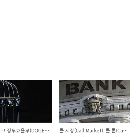
일론 머스크 정부효율부(DOGE)는 성공했을까?
콜 시장(Call Market), 콜 론(Call Loan), 콜 머니(Call Money) 설명