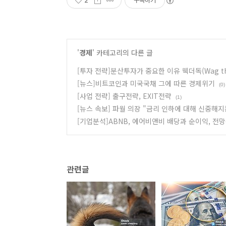
2
구독하기
'
경제
' 카테고리의 다른 글
[투자 전략]분산투자가 중요한 이유 웩더독(Wag th
[뉴스]비트코인과 미국국채 그에 따른 경제위기
(0)
[사업 전략] 출구전략, EXIT전략
(1)
[뉴스 속보] 파월 의장 "금리 인하에 대해 신중해지
[기업분석]ABNB, 에어비앤비 배당과 순이익, 전
관련글