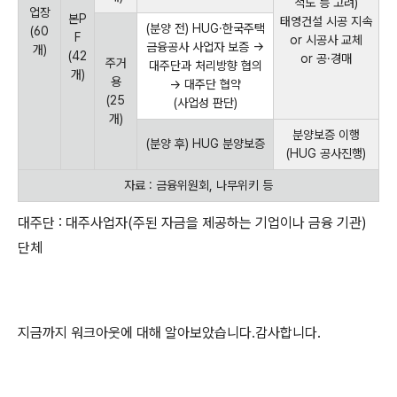
척도 등 고려)
업장
본P
태영건설 시공 지속
(분양 전) HUG·한국주택
(60
F
or 시공사 교체
금융공사 사업자 보증 →
개)
(42
or 공·경매
주거
대주단과 처리방향 협의
개)
용
→ 대주단 협약
(25
(사업성 판단)
개)
분양보증 이행
(분양 후) HUG 분양보증
(HUG 공사진행)
자료 : 금융위원회, 나무위키 등
대주단 : 대주사업자(주된 자금을 제공하는 기업이나 금융 기관)
단체
지금까지 워크아웃에 대해 알아보았습니다.감사합니다.