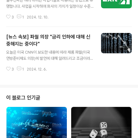
출구전략은 여러 뛰어난 사업가들도 사용하는 방법으로 유
명합니다. 사업을 시작하여 회사의 가치가 일정이상 수준
이 되었지만 더 이상 성장이 어렵고 시장가치가 높은 기업,
3
1
2024. 12. 10.
성장가능성이 높아 큰 자본조달이 필요한 기업, 등 여러기
업이 적용하고 있습니다. 오늘은 크게 매각 전략, 상장(IP
O,기업공개)전략, 합병 전략, 출구전략이 필요없는 기업의
[뉴스 속보] 파월 의장 "금리 인하에 대해 신
전략 이렇게 4가지로 나누어서 설명드리겠습니다.1. 출구
전략 - 매각전략매각전략은 기업들중에 더 이상 본인의 힘
중해지는 중이다"
글 내용
으로 성장시킬 수 없는 회사나 기업의 미래가치보다 현재
오늘은 미국 CNN이 보도한 내용에 따라 제롬 파월(미국
시장가치가 큰 기업들이 주로 쓰는 전략입니다. 이 전략에
연방준비제도 의장)에 발언에 대해 알려드리고 조금이라도
핵심은 자신의 사업이 잘 나갈때 파는 것입니다. 매우 쉬운
분석하고 트럼프의 정책, 미국 국채 10년물 채권수익률, 유
것 같지만 어려운 이유는 자신의 사업을 객관적으로 보는
3
1
2024. 12. 6.
럽중앙은행 대응에 대해 면밀히 알아보겠습니다.1. 파월의
것이 상당이 어렵다는 점, 사업이 잘..
장 "금리 인하에 대해 신중해지는 중이다"제롬 파월의장은
2024년 12월 14일 미국의 경제의 강세로 인해 금리 인하
를 신중하게 할 수 도 있다고 발언했습니다. 현재 미국의 상
태를 좋게 평가하고 있고 이제 충분한 시간적 여유가 주어
이 블로그 인기글
졌기 때문에 무리하고 빠른 금리 인하가 필요없고 신중하
게 시기에 맞춰 경제를 견인할 수 있다는 자신감을 내보였
습니다. 하지만 이는 아직 두고봐야 할 것 같습니다. 실제로
몇번 금리 인하가 진행되기는 하였지만 대출의 이자가 실
제로는 거의 내려가지 않아 유..