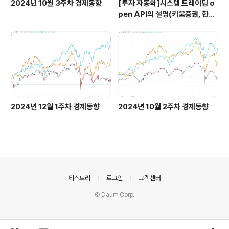
2024년 10월 3주차 경제동향
[투자 자동화]시스템 트레이딩 o
pen API의 설명(키움증권, 한국
투자증권)
2024년 12월 1주차 경제동향
2024년 10월 2주차 경제동향
의안내
티스토리
로그인
고객센터
© Daum Corp.